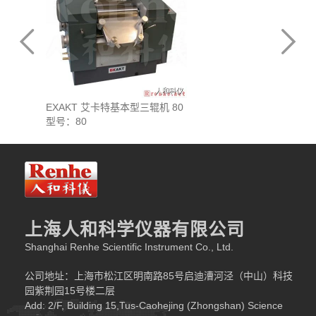
EXAKT 艾卡特基本型三辊机 80
EXAKT 
型号：80
型号：120
上海人和科学仪器有限公司
Shanghai Renhe Scientific Instrument Co., Ltd.
公司地址：上海市松江区明南路85号启迪漕河泾（中山）科技
园紫荆园15号楼二层
Add: 2/F, Building 15,Tus-Caohejing (Zhongshan) Science