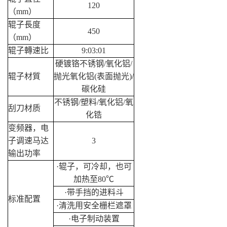
120
（
mm
）
辊子長度
450
（
mm
）
辊子轉速比
9:03:01
硬镀铬不锈钢
/
氧化铝
/
辊子材質
抛光氧化铝
(
表面抛光
)/
碳化硅
不锈钢
/
塑料
/
氧化铝
/
氧
刮刀材质
化锆
变频器，电
子调速马达
3
输出功率
·辊子，可冷却，也可
加热至
80
℃
·带手挡的进料斗
标准配置
·清洗用安全栅栏遮罩
·电子制动装置