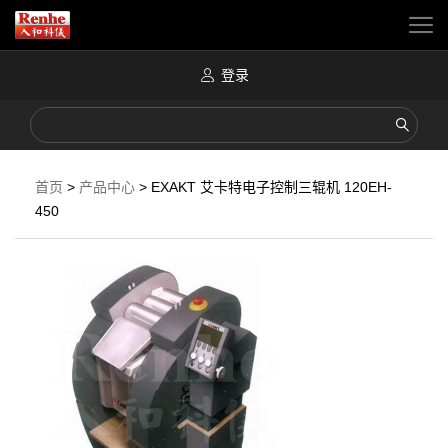
登录
首页
>
产品中心
>
EXAKT 艾卡特电子控制三辊机 120EH-
450