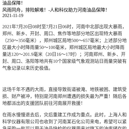
油品保障！
风雨同舟，排险解难！-人和科仪助力河南油品保障！
2021-11-19
2021年7月20日08时至7月21日06时，河南中北部出现大暴雨，
郑州、新乡、开封、周口、焦作等地部分地区出现特大暴雨
（250～350毫米），郑州城区局地500～657毫米；上述部分地
区最大小时降雨量50～100毫米，郑州城区局地最大小时降雨
量达120～201.9毫米（20日16～17时）；河南郑州、新乡、开
封、周口、洛阳等地共有10个国家级气象观测站日雨量突破有
气象记录以来历史极值。
这场千年不遇的大雨，直接导致街道被淹、地铁被困、建筑受
损、财产被冲，特别是河南郑州遭遇的损失最为严重！随后各
地都派出的支援团队前往河南展开救援！
在雨水慢慢退去后，灾后重建工作成为重点。此时，上海人和
科学仪器有限公司也收到了河南某石化公司来电，希望可以紧
急采购一批可以用于油品快检的仪器用来对旗下的油库储存的