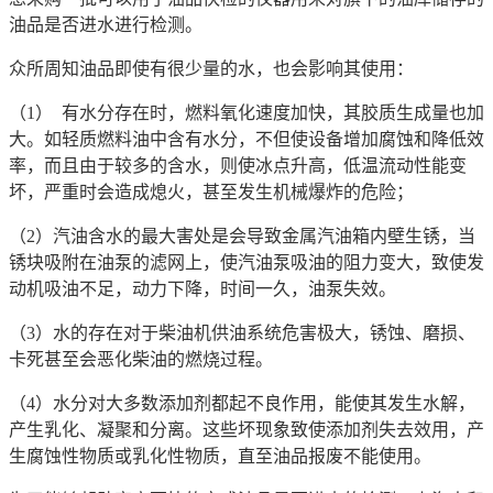
油品是否进水进行检测。
众所周知油品即使有很少量的水，也会影响其使用：
（1） 有水分存在时，燃料氧化速度加快，其胶质生成量也加
大。如轻质燃料油中含有水分，不但使设备增加腐蚀和降低效
率，而且由于较多的含水，则使冰点升高，低温流动性能变
坏，严重时会造成熄火，甚至发生机械爆炸的危险；
（2）汽油含水的最大害处是会导致金属汽油箱内壁生锈，当
锈块吸附在油泵的滤网上，使汽油泵吸油的阻力变大，致使发
动机吸油不足，动力下降，时间一久，油泵失效。
（3）水的存在对于柴油机供油系统危害极大，锈蚀、磨损、
卡死甚至会恶化柴油的燃烧过程。
（4）水分对大多数添加剂都起不良作用，能使其发生水解，
产生乳化、凝聚和分离。这些坏现象致使添加剂失去效用，产
生腐蚀性物质或乳化性物质，直至油品报废不能使用。