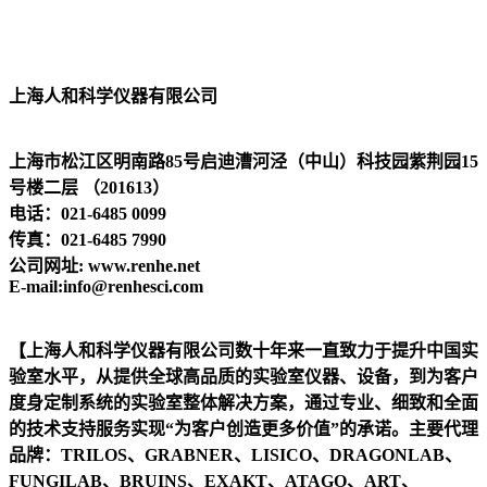
上海人和科学仪器有限公司
上海市松江区明南路85号启迪漕河泾（中山）科技园紫荆园15
号楼二层 （
201613
）
电话：
021-6485 0099
传真：
021-6485 7990
公司网址
: www.renhe.net
E-mail:info@renhesci.com
【上海人和科学仪器有限公司数十年来一直致力于提升中国实
验室水平，从提供全球高品质的实验室仪器、设备，到为客户
度身定制系统的实验室整体解决方案，通过专业、细致和全面
的技术支持服务实现
“
为客户创造更多价值
”
的承诺。主要代理
品牌：
TRILOS
、
GRABNER
、
LISICO
、
DRAGONLAB
、
FUNGILAB
、
BRUINS
、
EXAKT
、
ATAGO
、
ART
、