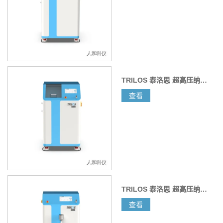
粒粒径大、分布宽泛，影响产品性能。而经
TRILOS
超高压
纳米均质机处理后，浆料分散性非常好，颗粒细化至纳米级
且分布均匀，显著提升了
MLCC
产品的电容量，拓宽了应用
范围。在
LTCC
和
HTCC
浆料处理中，同样能凭借其强大的
分散能力，使浆料中的各种成分均匀混合，保证后续烧结过
程中的均匀性和稳定性，提升产品质量。
TRILOS 泰洛思 超高压纳米均质机 ND500
2.
生产效率大幅提升
查看
该设备能快速实现物料均质化，生产效率非常高。其不
堵不漏的特性确保生产连续进行，操作人员可通过触控屏实
时监控压力曲线，及时调整参数，保障生产稳定高效。相比
之下，砂磨机分散时间较长，且长时间运行易出现研磨介质
堵塞问题，需频繁停机维护，严重影响生产进度。无论是
MLCC
、
LTCC
还是
HTCC
浆料生产，都能从
TRILOS
超高压
TRILOS 泰洛思 超高压纳米均质机 ND100
纳米均质机的高效生产中获益，降低生产成本，提高市场竞
争力。
查看