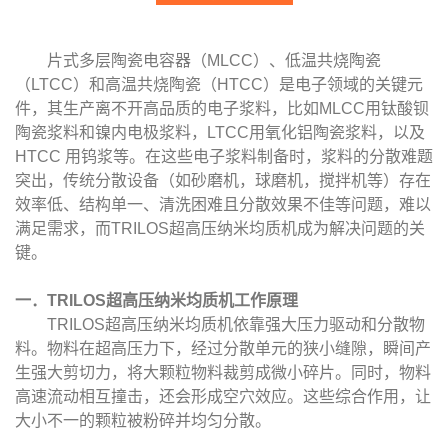
片式多层陶瓷电容器（
MLCC
）、低温共烧陶瓷
（
LTCC
）和高温共烧陶瓷（
HTCC
）是电子领域的关键元
件，其生产离不开高品质的电子浆料，比如
MLCC
用钛酸钡
陶瓷浆料和镍内电极浆料，
LTCC
用氧化铝陶瓷浆料，以及
HTCC
用钨浆等。在这些电子浆料制备时，浆料的分散难题
突出，传统分散设备（如砂磨机，球磨机，搅拌机等）存在
效率低、结构单一、清洗困难且分散效果不佳等问题，难以
满足需求，而
TRILOS
超高压纳
米均质机成为解决问题的关
键。
一．
TRILOS
超高压纳米均质机工作原理
TRILOS超高压纳米均质机依靠强大压力驱动和分散物
料。物料在超高压力下，经过分散单元的狭小缝隙，瞬间产
生强大剪切力，将大颗粒物料裁剪成微小碎片。同时，物料
高速流动相互撞击，还会形成空穴效应。这些综合作用，让
大小不一的颗粒被粉碎并均匀分散。