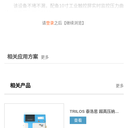
该设备不堵不漏，配备
10
寸工业触控屏实时监控压力曲
线，最高压力可达
3000bar
。
请
登录
之后【继续浏览】
相关应用方案
更多
二．
TRILOS
超高压纳米均质机在电子浆料分散处理中的优
势
相关产品
更多
1.
分散效果卓越
与传统砂磨机不同，
TRILOS
超高压纳米均质机利用高
TRILOS 泰洛思 超高压纳米均质机 ND1000
压喷射原理，短时间内产生强大的剪切力、碰撞力和空穴
查看
力，将能量集中于物料，实现物料的完全均质化。以
MLCC
用钛酸钡浆料为例，传统砂磨机处理后，浆料分散性差且颗