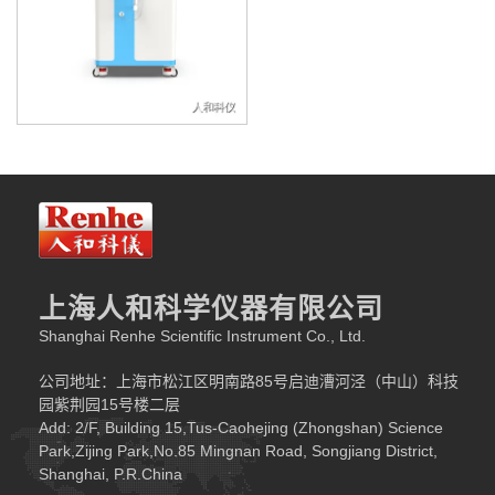
3.
设备维护简便，产品质量稳定
砂磨机的研磨介质长时间使用会磨损并混入浆料，污染
产品，且内部结构复杂，清洗维护难度大。
TRILOS
超高压
纳米均质机则不存在此类问题，其在线清洗（
CIP
）设计，
无需拆卸部件即可完成清洗，大大降低了维护成本和时间，
有效保障了产品质量的稳定性。对于各类电子浆料，稳定的
产品质量是赢得市场的关键，
TRILOS
超高压纳米均质机为
其提供了有力支持。
三．实际应用案例
上海人和科学仪器有限公司
某知名
MLCC
元器件生产商使用
TRILOS
超高压纳米均
Shanghai Renhe Scientific Instrument Co., Ltd.
质机分散钛酸钡陶瓷浆料和镍浆，浆料的粒度下降，
MLCC
产品平均电容量显著提高。在实际生产中，该设备还可与在
公司地址：上海市松江区明南路85号启迪漕河泾（中山）科技
线分散机结合使用，先由在线分散机预分散物料，再经
园紫荆园15号楼二层
Add: 2/F, Building 15,Tus-Caohejing (Zhongshan) Science
TRILOS
超高压纳米均质机处理，进一步提升浆料的分散性
Park,Zijing Park,No.85 Mingnan Road, Songjiang District,
和产品质量。对于
LTCC
和
HTCC
浆料生产，这种组合方式
Shanghai, P.R.China
同样适用，能更好地满足不同电子浆料的生产需求。