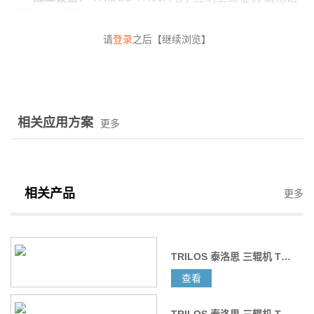
辊筒
+
合金钢刮刀
请
登录
之后【继续浏览】
TRILOS TR80A型三辊机为实验室型三辊机的中间型
号。其0.02L/hour
至20L/hour的处理量解决了用户从实验室测试到中小规模
试产的跨越衔接问题。高度创意化的设计令设备结构更为
紧凑小巧，可便于安置在实验室桌面使用。极富亲和力的
相关应用方案
更多
人机界面由全触控工业控制屏来实现。独特的在线间隙修
正和配方菜单功能使设备使用操作更为轻松，令用户不再
面对冰冷的设备，而是以交互式的操作方式来进行控制。
相关产品
更多
TRILOS TR80A三辊机分散MLCC用内电极镍浆
TRILOS 泰洛思 三辊机 TR120A
分散研磨工艺如下：
查看
TRILOS 泰洛思 三辊机 TR80A