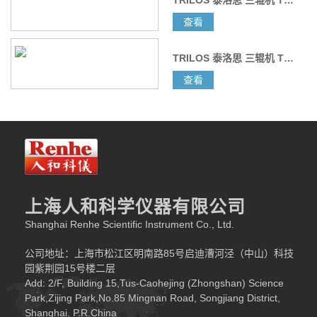
查看
先用TRILOS TR80A型三辊机分散镍浆，最后加入少量
瓷浆进行混合分散。三辊机运行中无漏料、出料均匀，辊子
TRILOS 泰洛思 三辊机 TR50M
平行度较好，使用结束后无跑位；实验完成后，镍浆和瓷浆
查看
均匀分散成一体，样品的分散性和光泽度较好，达到了客户
的要求。
TRILOS
公司介绍
TRILOS（泰洛思）是精密设备制造商，视客户满意为
终极目标，力求将出色的工艺技术结合客户的实际需求，设
计出贴近客户所需的产品。
上海人和科学仪器有限公司
泰洛思正在积极开拓全球市场，目前产品已经在美国、
中国、欧洲、韩国、日本和台湾等地区获得了广泛应用。
Shanghai Renhe Scientific Instrument Co., Ltd.
公司地址：上海市松江区明南路85号启迪漕河泾（中山）科技
TRILOS
三辊机优点：
园紫荆园15号楼二层
①
TRILOS
三辊机采用一次循环，有可能完全实现物质
Add: 2/F, Building 15,Tus-Caohejing (Zhongshan) Science
的均质化与分散，减少颗粒尺寸，打破团聚粒子。其结果是
Park,Zijing Park,No.85 Mingnan Road, Songjiang District,
均质化的浆料，可为物料的进一步加工打下良好的基础。
Shanghai, P.R.China