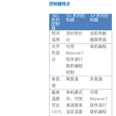
控制器特点
MX
SD 系列控
AP 系列控
系列
制器
制器
控制
器
经济
良好性价
全彩色触
适用
比
摸屏界面
大字
可用
单机编程
符显
RheocalcT
示
软件进行
联机编程
控制
单泵
两泵速
多泵速
速
最高
单机模式
可用
温度
中，可快
RheocalcT
可达
速滚屏来
软件进行
135°C
设定温度
联机编程