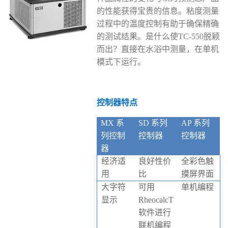
的性能获得宝贵的信息。粘度测量
过程中的温度控制有助于确保精确
的测试结果。是什么使TC-550脱颖
而出？直接在水浴中测量，在单机
模式下运行。
控制器特点
MX 系
SD 系列
AP 系列
列控制
控制器
控制器
器
经济适
良好性价
全彩色触
用
比
摸屏界面
大字符
可用
单机编程
显示
RheocalcT
软件进行
联机编程