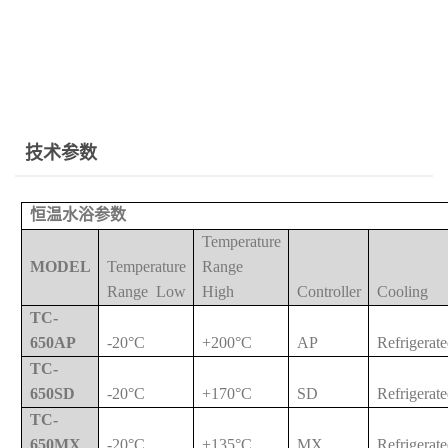
技术参数
恒温水浴参数
Temperature
MODEL
Temperature
Range
Range
Low
High
Controller
Cooling
TC-
650AP
-20°C
+200°C
AP
Refrigerat
TC-
650SD
-20°C
+170°C
SD
Refrigerat
TC-
650MX
-20°C
+135°C
MX
Refrigerat