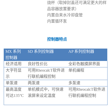
烧杯（取掉封盖还可满足更大的样
品容器放置要求）
内置自来水冷却盘管
内置循环泵
控制器特点
MX 系列
SD 系列控制器
AP 系列控制器
控制器
经济适用
良好性价比
全彩色触摸屏界面
大字符显
可用RheocalcT软件进
单机编程
示
行联机编程控制
单泵速
两泵速
多泵速
最高温度
单机模式中，可快速
可用RheocalcT软件进
可达135°C
滚屏来设定温度
行联机编程控制