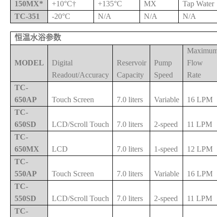
150MX*
+10°C†
+135°C
MX
Tap Water
TC-351
-20°C
N/A
N/A
N/A
恒温水浴参数
Maximu
MODEL
Digital
Reservoir
Pump
Flow
Readout/Accuracy
Capacity
Speed
Rate
TC-
650AP
Touch Screen
7.0 liters
Variable
16 LPM
TC-
650SD
LCD/Scroll Touch
7.0 liters
2-speed
11 LPM
TC-
650MX
LCD
7.0 liters
1-speed
12 LPM
TC-
550AP
Touch Screen
7.0 liters
Variable
16 LPM
TC-
550SD
LCD/Scroll Touch
7.0 liters
2-speed
11 LPM
TC-