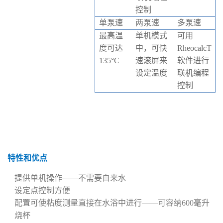
控制
单泵速
两泵速
多泵速
最高温
单机模式
可用
度可达
中，可快
RheocalcT
135°C
速滚屏来
软件进行
设定温度
联机编程
控制
特性和优点
提供单机操作——不需要自来水
设定点控制方便
配置可使粘度测量直接在水浴中进行——可容纳600毫升
烧杯