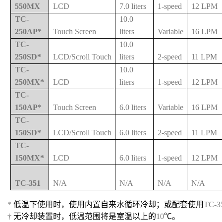
550MX
LCD
7.0 liters
1-speed
12 LPM
TC-
10.0
250AP*
Touch Screen
liters
Variable
16 LPM
TC-
10.0
250SD*
LCD/Scroll Touch
liters
2-speed
11 LPM
TC-
10.0
250MX*
LCD
liters
1-speed
12 LPM
TC-
150AP*
Touch Screen
6.0 liters
Variable
16 LPM
TC-
150SD*
LCD/Scroll Touch
6.0 liters
2-speed
11 LPM
TC-
150MX*
LCD
6.0 liters
1-speed
12 LPM
TC-351
N/A
N/A
N/A
N/A
*
低温下使用时，使用内置自来水循环冷却；或配套使用
TC-3
†
无冷却装置时，低温范围将是室温以上的
10
℃。