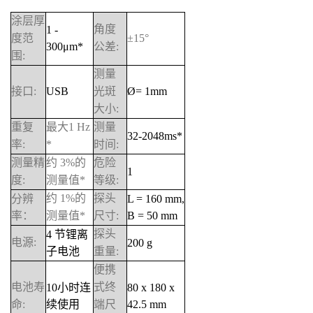
涂层厚
角度
1 -
度范
±
15
°
300
μ
m*
公差
:
围
:
测量
接口
:
USB
光斑
Ø= 1mm
大小
:
重复
最大
1 Hz
测量
32-2048ms*
率
:
*
时间
:
测量精
约
3%
的
危险
1
度
:
测量值
*
等级
:
约
1%
的
探头
分辨
L = 160 mm,
率：
测量值
*
尺寸
:
B = 50 mm
探头
4
节锂离
电源
:
200 g
子电池
重量
:
便携
电池寿
式终
10
小时连
80 x 180 x
命
:
续使用
端尺
42.5 mm