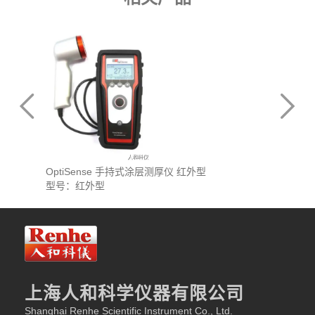
OptiSense 手持式涂层测厚仪 红外型
OptiSe
型号：红外型
型号：激
上海人和科学仪器有限公司
Shanghai Renhe Scientific Instrument Co., Ltd.