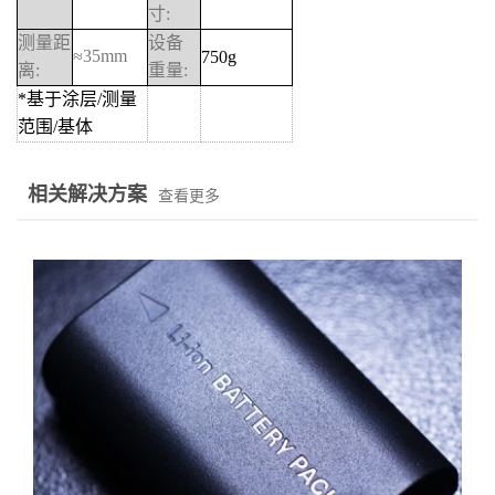
寸
:
测量距
设备
≈
35mm
750g
离
:
重量
:
*
基于涂层
/
测量
范围
/
基体
相关解决方案
查看更多