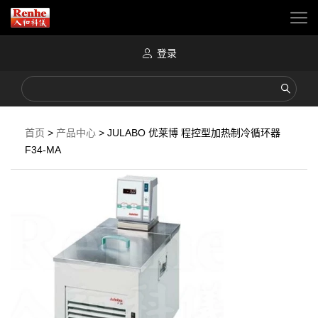
登录
首页
>
产品中心
>
JULABO 优莱博 程控型加热制冷循环器
F34-MA