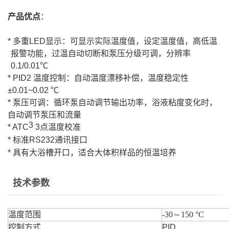
产品优点
：
*
多重
LED
显示：可显示实际温度值，设定温度值，高低温
报警功能，过温自动切断和泵压分级可调，分辨率
0.1/0.01
℃
* PID2
温度控制：自动温度漂移补偿，温度稳定性
±
0.01~0.02
℃
*
泵压可调：循环泵自动调节输出功率，浴液粘度变化时，
自动调节泵压和流量
3
* ATC
3
点温度校准
*
标准
RS232
通讯接口
*
具有大浴槽开口，适合大体积样品的恒温培养
技术参数
温度范围
-30～150 °C
控制方式
PID