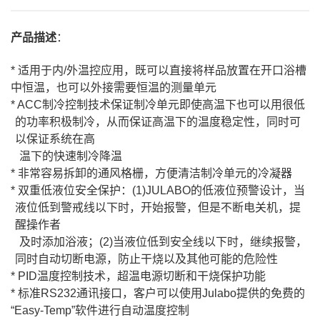
产品描述
：
*
适用于内
/
外温控应用，既可以直接将样品放置在开口浴槽
中恒温，也可以外接需要恒温的测量单元
* ACC
制冷控制技术保证制冷单元即使高温下也可以用很低
的功率积极制冷，从而保证高温下的温度稳定性，同时可
以保证系统在高
温下的快速制冷降温
*
非常容易拆卸的通风格栅，方便清洁制冷单元的冷凝器
*
双重低液位安全保护：
(1)JULABO
的低液位预警设计，当
液位低到警戒线以下时，开始报警，但是不断电关机，提
醒操作者
及时添加浴液；
(2)
当液位低到安全线以下时，继续报警，
同时自动切断电源，防止干烧以及其他可能的危险性
* PID
温度控制技术，超温电源切断和干烧保护功能
*
标准
RS232
通讯接口，客户可以使用
Julabo
提供的免费的
“
Easy-Temp
”软件进行自动温度控制