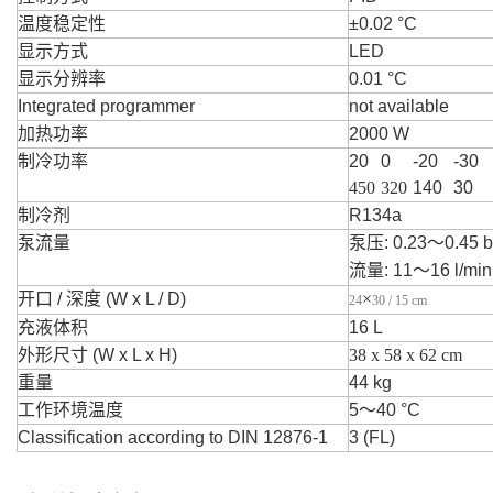
温度稳定性
±0.02 °C
显示方式
LED
显示分辨率
0.01 °C
Integrated programmer
not available
加热功率
2000 W
制冷功率
20
0
-20
-30
450
320
140
30
制冷剂
R134a
泵流量
泵压: 0.23～0.45 
流量: 11～16 l/min
开口 / 深度 (W x L / D)
×
24
30 / 15 cm
充液体积
16 L
外形尺寸 (W x L x H)
38 x 58 x 62 cm
重量
44 kg
工作环境温度
5～40 °C
Classification according to DIN 12876-1
3 (FL)