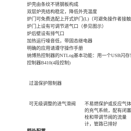
炉壳由条纹不锈钢板构成
双层炉壳结构稳定，降低外壳温度
炉门可免费选配上开式炉门
(L)
（可避免操作者接触
炉门上设有可调节进气口（参见图示）
炉后壁设有排气口
加热运行噪音低，带固态继电器
明确的应用请遵守操作手册
纳博热控制器的
NTLog
基本功能：用一个
USB
闪存
控制器
B410(4
段控制
)
过温保护限制器
可无级调整的进气滑阀
不易燃保护或反应气
的充气系统，配有闭
栓和带调节阀的流量
计，管路已排好
额外配置