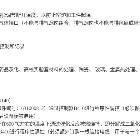
别
2
调节断开温度，以防止窑炉和工件超温
气体接口（不能与排气烟囱组合，排气烟囱也不能与排风扇或催
控制和记录
药品灰化、高校实验室材料的处理、陶瓷、 玻璃、金属热处理
0140
）
部件编号：
631000812
）通过控制器
B410
进行程序性调控（
必须额
后设备便被启用
）
分在
600
℃左右的温度下通过催化反应被燃烧掉，即分解成二氧化
B410
进行程序性调控
（
必须额外订购一根连接电缆，用于与一个