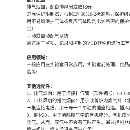
排气烟囱，配备排风扇或催化器
过温保护限制器，根据
EN 60519-2
标准热力保护级
用不易燃保护气体或反应气体吹洗电炉所需的保护
合）
手动或自动配气系统
通过用于监视、记录和控制的
VCD
软件包进行工艺
应用领域：
一般应用在实验室日常应用，实验室前处理、食品
造等
;
其他选配件：
1
、
排气烟囱：用于连接排气管（部件编号：
63100
2
、带排风扇的排气烟囱：用于改善炉内废气排（
一根连接电缆，用于与一个单独的插座相连。插入
3
、催化器：用于清除废气中的有机成分。有机成
蒸气。从而，废气中不会有气味产生。
通过控制器
插座相连。插入后设备便被启用
）