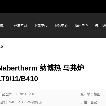
展示
解决方案
下载中心
服务中心
新闻中心
关于我
10
Nabertherm 纳博热 马弗炉
LT9/11/B410
产品型号：
LT9/11/B410
原产地：
德国
品牌：
NABERTHERM纳博热
价格：
面议