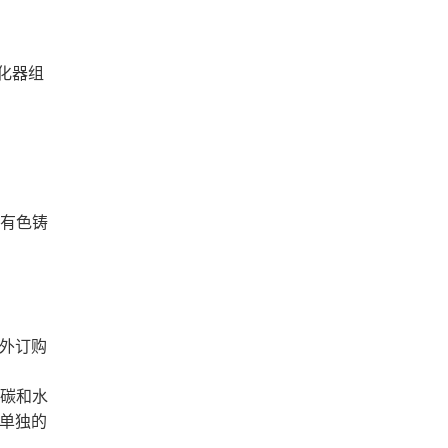
化器组
Nabertherm 纳博热 马弗炉
LT15/11/B410
型号：LT15/11/B410
、有色铸
外订购
碳和水
单独的
Nabertherm 纳博热 马弗炉