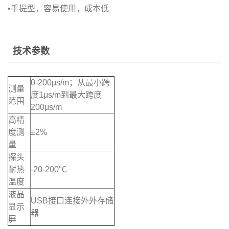
•手提型，容易使用，成本低
技术参数
0-200μs/m；从最小跨
测量
度1μs/m到最大跨度
范围
200μs/m
高精
度测
±2%
量
探头
耐热
-20-200℃
温度
液晶
USB接口连接外外存储
显示
器
屏