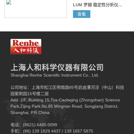
LUM 罗姆 稳定性分析仪（分散体系分析仪） LUMiSizer®
上图为银浆样品的透光率指纹图谱。其中，纵坐标代表透光
查看
率，横坐标代表样品管位置。
上图为银浆样品每间隔
20
条谱线显示一条后的局部放大图。
我们发现随着实验的进行，该样品顶部的透光率变高，说明有
颗粒发生了沉降。且在实验初期，谱线的斜率平缓，呈现多分散沉
上海人和科学仪器有限公司
降；随后谱线的斜率变陡峭，呈现区域沉降。对其他
2
个样品也进行
Shanghai Renhe Scientific Instrument Co., Ltd.
了稳定性测试，发现趋势和上图大体一致，我们接下来分析
3
个样品
公司地址：上海市松江区明南路85号启迪漕河泾（中山）科技
的不稳定性指数的对比。
园紫荆园15号楼二层
对实验全程时间内
3
组样品的不稳定性指数比较如下，从图可以
Add: 2/F, Building 15,Tus-Caohejing (Zhongshan) Science
分辨出，红色样品的不稳定性指数最低，说明其越稳定。
Park,Zijing Park,No.85 Mingnan Road, Songjiang District,
Shanghai, P.R.China
电话：(8621) 6485 0099
手机：(86) 139 1829 4437 / 139 1657 5875
通过对图像的数据分析，配方师可以判断银浆样品是否达到预期