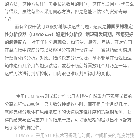
的方法，这种方法往往需要长达数月的时间，这在互联网
+
时代怎么
等得及。虽然有些人采用离心方法，但是您能评估它的货架寿命
吗？
而有个仪器就可以很好地解决这些问题，这就是
德国罗姆稳定
性分析仪器（
LUMiSizer
）稳定性分析仪
--
缩短研发周期，帮您更好
。
的解读配方
对于任何分层现象，如沉淀、悬浮、固结，可对它们
在离心场中速度分布以及粒径分布进行快速表征。通过指纹图谱进
行数据化的分析。对比原始的稳定分析试验，基本都是在恒温恒湿
箱中进行几个月的加速试验，或者干脆就静置放几个月乃至一年，
这样无法进行判断控制，且肉眼也难以判断微小的变化。
使用
LUMiSizer
测试稳定性比用肉眼在自然重力下观察试管的
分离过程快
2300
倍。只需数分钟或数小时，而不是几个月或几年，
就能完成分散体在原始浓度下的快速稳定性排序和货架期预测，获
得的结果与正常重力下的结果一致，可以很轻松的检测出不同配方
电子浆料的稳定性。
LUMiSizer
采用
STEP
技术可探测与时间，空间相关的光投射强