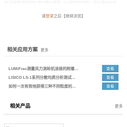
度
,
记录预选时间内通过整个样品（从底部到顶部）的光透射走向，
以及通过可探测的入射光的减弱量化局部分散颗粒浓度的变化。通
请
登录
之后【继续浏览】
过透光率
-
位置图谱（指纹图）可定性分析颗粒的分离行为。
主要功能：
①
通过平行对比评估诸如不同原料配比对稳定性的影响；
相关应用方案
更多
②
加速考察配方稳定性以及计算产品货架期；
来看看
是
让我们
LUMiSizer
如何实现这两个功能的。
LUMiFrac测量风力涡轮机涂层的附着强度
查看
筛选配方
LISICO LS-1系列分散均质分析测试仪在银浆行业的应用
查看
LUMiSizer
能将最多
12
个样品同时置于各种温度和转速之下，设
如何一次有效地获得三种不同粒度的银粉产品？
查看
定一个输出实时图像的时间间隔，将所有的图像汇集在一个坐标图
中，可以快速直观的分析稳定性数据。
举例测验
3
个银浆样品，设定条件为
25℃
，
4000
转速，在实验
相关产品
更多
22
个小时后，
最终得到
1000
条谱线。