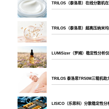
TRILOS（泰洛思）在线分散机
钽电容器材料
半导体研磨
混悬剂
乳剂
TRILOS（泰洛思）超高压纳
功能性饮料
胶黏剂
钠离子电池
锌电池材料
LUMiSizer（罗姆）稳定性
TRILOS 泰洛思TR50M三辊
LISICO（乐思科）分散稳定性