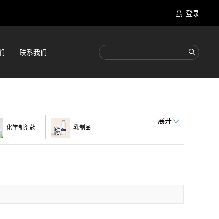
登录
们
联系我们
展开
化学制剂药
乳制品
脂质体
油墨涂料
锂离子电池
化学溶剂和助剂
陶瓷电容器材料
低温共烧陶瓷材料