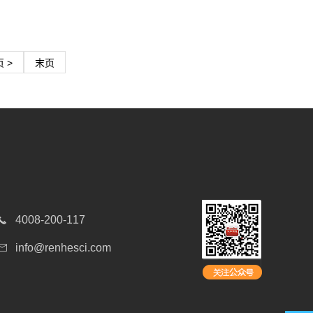
 >
末页
4008-200-117
info@renhesci.com