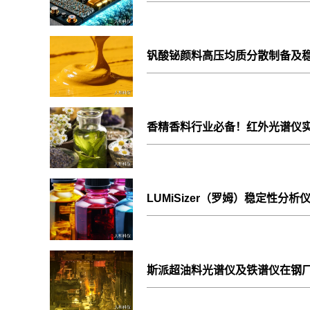
钒酸铋颜料高压均质分散制备及
香精香料行业必备！红外光谱仪
LUMiSizer（罗姆）稳定性分
斯派超油料光谱仪及铁谱仪在钢