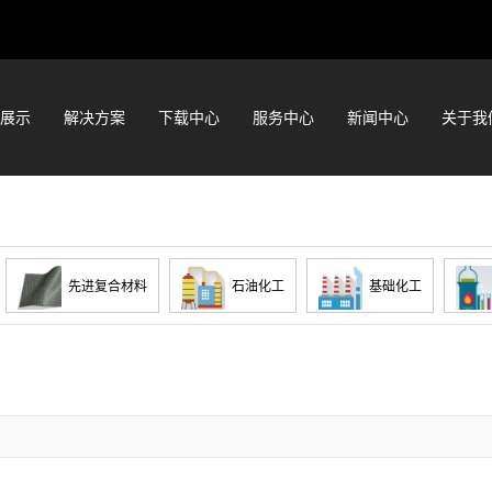
展示
解决方案
下载中心
服务中心
新闻中心
关于我
先进复合材料
石油化工
基础化工
彩妆
膏霜乳液
块状粉体
药膏
船舶
航空
航天
燃料电池
石墨烯材料
触摸屏材料
5G关键材料
片式多层