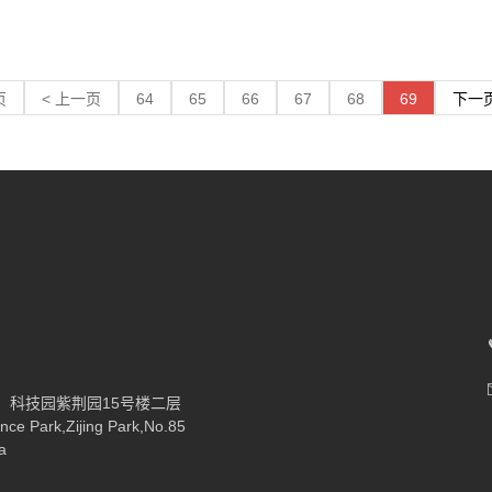
页
< 上一页
64
65
66
67
68
69
下一页
）科技园紫荆园15号楼二层
nce Park,Zijing Park,No.85
a