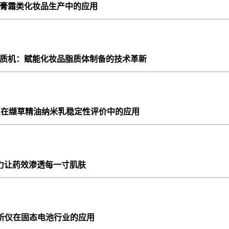
在膏霜类化妆品生产中的应用
液材料
显示材料
高铁
质检
中
食用香精
日用香精
烟用香精
果汁
米均质机：赋能化妆品脂质体制备的技术革新
陶瓷
3D打印材料
牙膏
纳米材料
坚果
钠离子电池材料
固态电池
分析仪在缬草精油纳米乳稳定性评价中的应用
机助力让药效渗透每一寸肌肤
分析仪在固态电池行业的应用